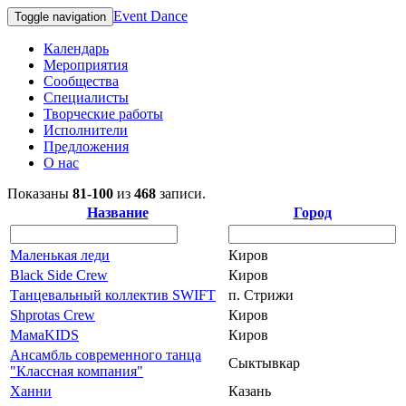
Event Dance
Toggle navigation
Календарь
Мероприятия
Сообщества
Специалисты
Творческие работы
Исполнители
Предложения
О нас
Показаны
81-100
из
468
записи.
Название
Город
Маленькая леди
Киров
Black Side Crew
Киров
Танцевальный коллектив SWIFT
п. Стрижи
Shprotas Crew
Киров
МамаKIDS
Киров
Ансамбль современного танца
Сыктывкар
"Классная компания"
Ханни
Казань