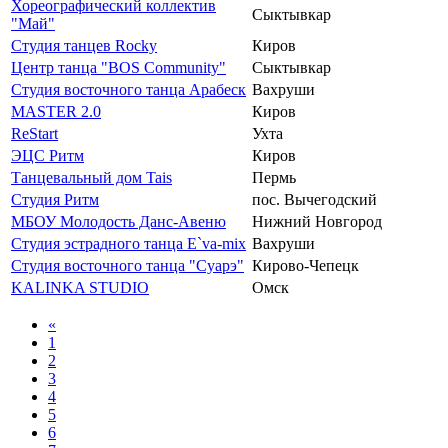
Хореографический коллектив
Сыктывкар
"Май"
Студия танцев Rocky
Киров
Центр танца "BOS Community"
Сыктывкар
Студия восточного танца Арабеск
Вахруши
MASTER 2.0
Киров
ReStart
Ухта
ЭЦС Ритм
Киров
Танцевальный дом Tais
Пермь
Студия Ритм
пос. Вычегодский
МБОУ Молодость Данс-Авеню
Нижний Новгород
Студия эстрадного танца E`va-mix
Вахруши
Студия восточного танца "Суарэ"
Кирово-Чепецк
KALINKA STUDIO
Омск
«
1
2
3
4
5
6