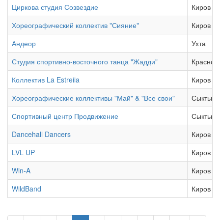
Циркова студия Созвездие
Киров
Хореографический коллектив "Сияние"
Киров
Андеор
Ухта
Студия спортивно-восточного танца "Жадди"
Краснок
Коллектив La Estreiia
Киров
Хореографические коллективы "Май" & "Все свои"
Сыктывк
Спортивный центр Продвижение
Сыктывк
Dancehall Dancers
Киров
LVL UP
Киров
Win-A
Киров
WildBand
Киров