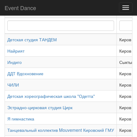
Показаны
61-80
из
468
записи.
Event Dance
Toggl
Название
Город
navig
Детская студия ТАНДЕМ
Киров
Найрият
Киров
Индиго
Сыктывк
ДДТ Вдохновение
Киров
ЧИЛИ
Киров
Детская хореографическая школа "Одетта"
Киров
Эстрадно-цирковая студия Цирк
Киров
Я гимнастика
Киров
Танцевальный коллектив Mouvement Кировский ГМУ
Киров