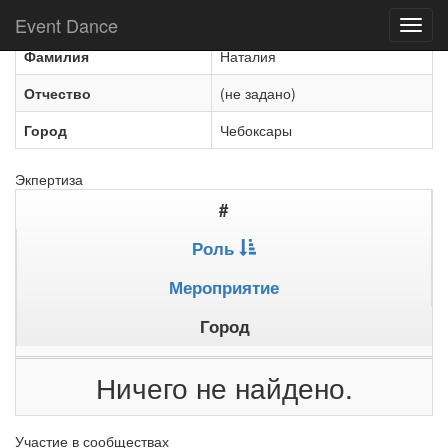
Имя
Стецуренко
Event Dance
Toggl
navig
Фамилия
Наталия
Отчество
(не задано)
Город
Чебоксары
Экпертиза
#
Роль
Мероприятие
Город
Ничего не найдено.
Участие в сообществах