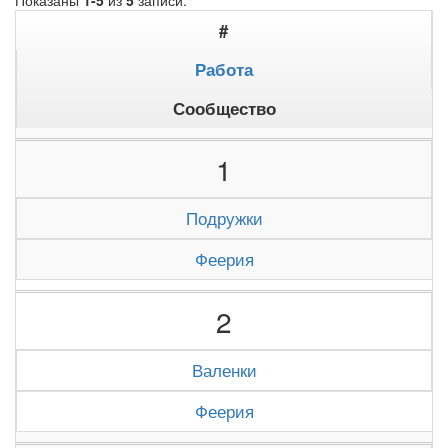
Показаны
1-5
из
5
записи.
#
Работа
Сообщество
1
Подружки
Феерия
2
Валенки
Феерия