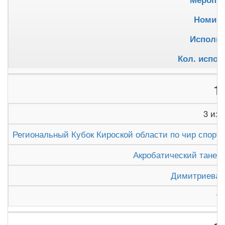
Номин
Исполни
Кол. испол
1
3 из 
Региональный Кубок Кироской области по чир спорту 
Акробатический танец,
Димитриева 
1