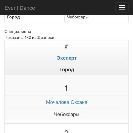
Название
Феерия
Event Dance
Toggl
navig
Город
Чебоксары
Специалисты
Показаны
1-2
из
2
записи.
#
Эксперт
Город
1
Мочалова Оксана
Чебоксары
2