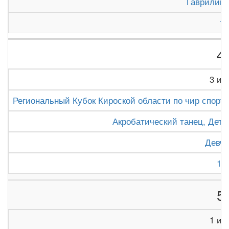
Гаврилина
1
4
3 из 
Региональный Кубок Кироской области по чир спорту 
Акробатический танец, Дет
Девча
18
5
1 из 