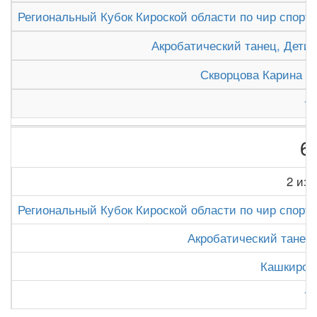
Региональный Кубок Кироской области по чир спорту 
Акробатический танец, Дети
Скворцова Карина и
1
6
2 из 
Региональный Кубок Кироской области по чир спорту 
Акробатический танец,
Кашкиров
1