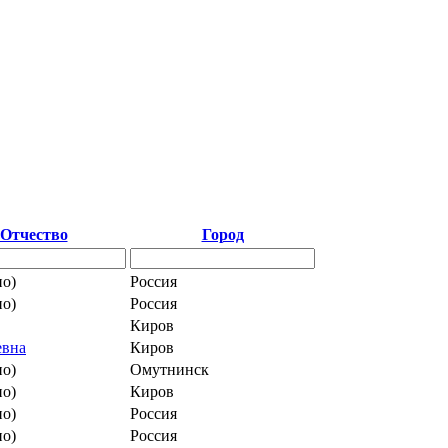
Отчество
Город
но)
Россия
но)
Россия
Киров
евна
Киров
но)
Омутнинск
но)
Киров
но)
Россия
но)
Россия