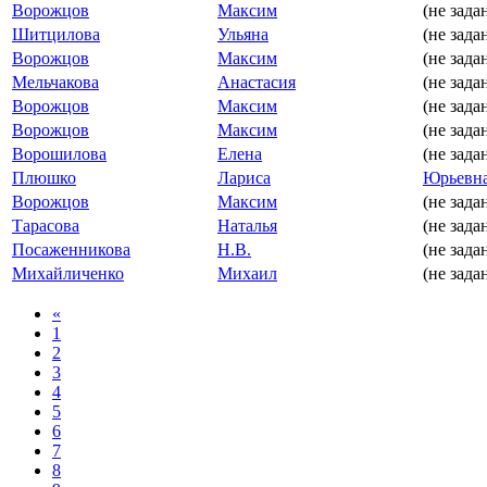
Ворожцов
Максим
(не зада
Шитцилова
Ульяна
(не зада
Ворожцов
Максим
(не зада
Мельчакова
Анастасия
(не зада
Ворожцов
Максим
(не зада
Ворожцов
Максим
(не зада
Ворошилова
Елена
(не зада
Плюшко
Лариса
Юрьевн
Ворожцов
Максим
(не зада
Тарасова
Наталья
(не зада
Посаженникова
Н.В.
(не зада
Михайличенко
Михаил
(не зада
«
1
2
3
4
5
6
7
8