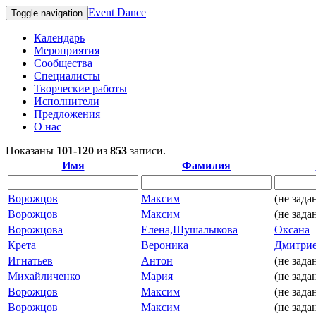
Event Dance
Toggle navigation
Календарь
Мероприятия
Сообщества
Специалисты
Творческие работы
Исполнители
Предложения
О нас
Показаны
101-120
из
853
записи.
Имя
Фамилия
Ворожцов
Максим
(не зада
Ворожцов
Максим
(не зада
Ворожцова
Елена,Шушалыкова
Оксана
Крета
Вероника
Дмитри
Игнатьев
Антон
(не зада
Михайличенко
Мария
(не зада
Ворожцов
Максим
(не зада
Ворожцов
Максим
(не зада