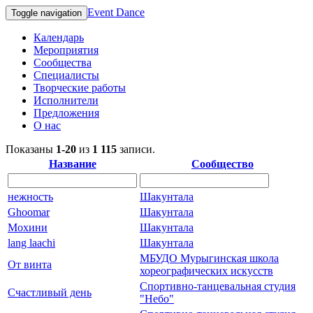
Event Dance
Toggle navigation
Календарь
Мероприятия
Сообщества
Специалисты
Творческие работы
Исполнители
Предложения
О нас
Показаны
1-20
из
1 115
записи.
Название
Сообщество
нежность
Шакунтала
Ghoomar
Шакунтала
Мохини
Шакунтала
lang laachi
Шакунтала
МБУДО Мурыгинская школа
От винта
хореографических искусств
Спортивно-танцевальная студия
Cчастливый день
"Небо"