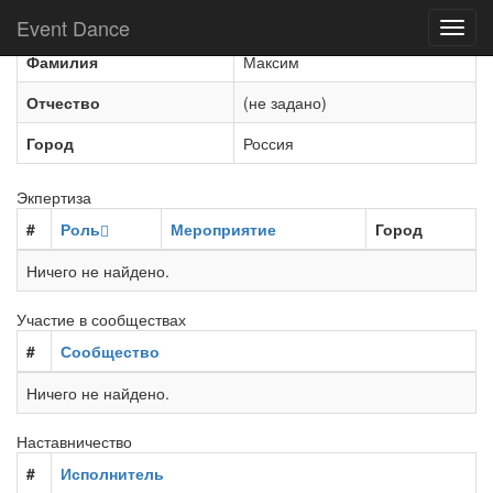
Имя
Ворожцов
Event Dance
Toggl
navig
Фамилия
Максим
Отчество
(не задано)
Город
Россия
Экпертиза
#
Роль
Мероприятие
Город
Ничего не найдено.
Участие в сообществах
#
Сообщество
Ничего не найдено.
Наставничество
#
Исполнитель