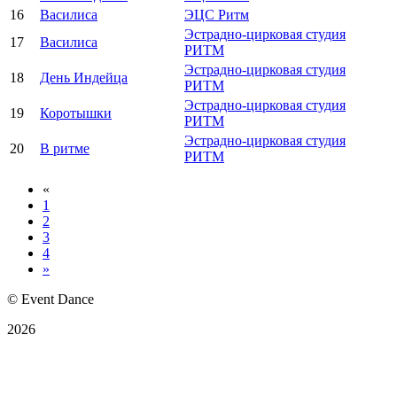
16
Василиса
ЭЦС Ритм
Эстрадно-цирковая студия
17
Василиса
РИТМ
Эстрадно-цирковая студия
18
День Индейца
РИТМ
Эстрадно-цирковая студия
19
Коротышки
РИТМ
Эстрадно-цирковая студия
20
В ритме
РИТМ
«
1
2
3
4
»
© Event Dance
2026
Оферта
Политика конфиденциальности