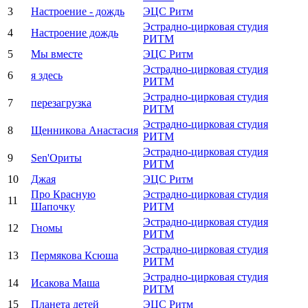
3
Настроение - дождь
ЭЦС Ритм
Эстрадно-цирковая студия
4
Настроение дождь
РИТМ
5
Мы вместе
ЭЦС Ритм
Эстрадно-цирковая студия
6
я здесь
РИТМ
Эстрадно-цирковая студия
7
перезагрузка
РИТМ
Эстрадно-цирковая студия
8
Щенникова Анастасия
РИТМ
Эстрадно-цирковая студия
9
Sen'Ориты
РИТМ
10
Джая
ЭЦС Ритм
Про Красную
Эстрадно-цирковая студия
11
Шапочку
РИТМ
Эстрадно-цирковая студия
12
Гномы
РИТМ
Эстрадно-цирковая студия
13
Пермякова Ксюша
РИТМ
Эстрадно-цирковая студия
14
Исакова Маша
РИТМ
15
Планета детей
ЭЦС Ритм