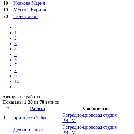
18
Исакова Мария
19
Мусина Карина
20
Танец моли
«
1
2
3
4
5
6
7
8
9
10
»
Авторские работы
Показаны
1-20
из
70
записи.
#
Работа
Сообщество
Эстрадно-цирковая студия
1
принцесса Забава
РИТМ
Эстрадно-цирковая студия
2
Девки пляшут
РИТМ