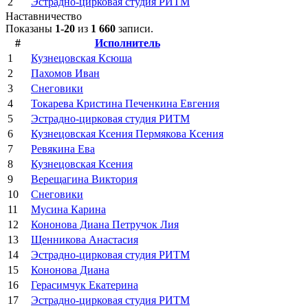
2
Эстрадно-цирковая студия РИТМ
Наставничество
Показаны
1-20
из
1 660
записи.
#
Исполнитель
1
Кузнецовская Ксюша
2
Пахомов Иван
3
Снеговики
4
Токарева Кристина Печенкина Евгения
5
Эстрадно-цирковая студия РИТМ
6
Кузнецовская Ксения Пермякова Ксения
7
Ревякина Ева
8
Кузнецовская Ксения
9
Верещагина Виктория
10
Снеговики
11
Мусина Карина
12
Кононова Диана Петручок Лия
13
Щенникова Анастасия
14
Эстрадно-цирковая студия РИТМ
15
Кононова Диана
16
Герасимчук Екатерина
17
Эстрадно-цирковая студия РИТМ