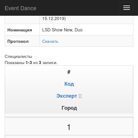
Мероприятие
Всероссийский Чемпионат шоу-команд
Event Dance
Toggl
"Leaders Dance Show - 2019" (15.12.2019-
navig
15.12.2019)
Номинация
LSD Show New, Duo
Протокол
Скачать
Специалисты
Показаны
1-3
из
3
записи.
#
Код
Эксперт
Город
1