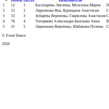
1
12
1
Богатырёва Эвелина, Мелехина Мария
D
2
52
2
Ларионова Яна, Курицына Анастасия
С
3
53
3
Зубарева Вероника, Гаврилова Анастасия
С
4
76
4
Топоркова Александра Кваскова Анна
R
5
21
5
Ларионова Вероника, Шабакова Полина
С
© Event Dance
2026
Оферта
Политика конфиденциальности