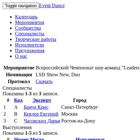
Event Dance
Toggle navigation
Календарь
Мероприятия
Сообщества
Специалисты
Творческие работы
Исполнители
Предложения
О нас
Мероприятие
Всероссийский Чемпионат шоу-команд "Leaders D
Номинация
LSD Show New, Duo
Протокол
Скачать
Специалисты
Показаны
1-3
из
3
записи.
#
Код
Эксперт
Город
1
A
Браун Крис
Санкт-Петербург
2
B
Кевлер Евгений
Москва
3
C
Часовских Дарья
Ростов-на-Дону
Выступления
Показаны
1-5
из
5
записи.
#
Номер
Место
Исполнитель