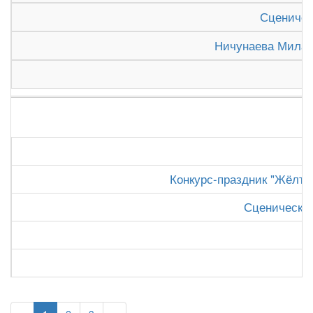
Сценичес
Ничунаева Милан
Конкурс-праздник "Жёлтый
Сценически