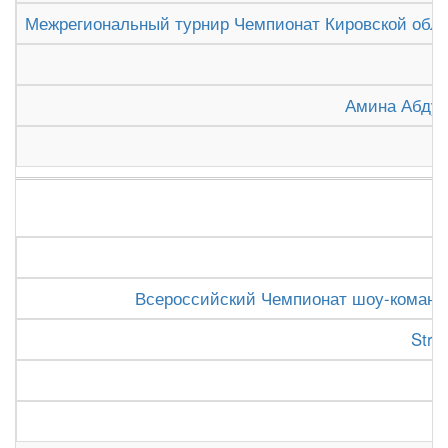
Межрегиональный турнир Чемпионат Кировской облас
L
Амина Абдул
Всероссийский Чемпионат шоу-команд "L
Stre