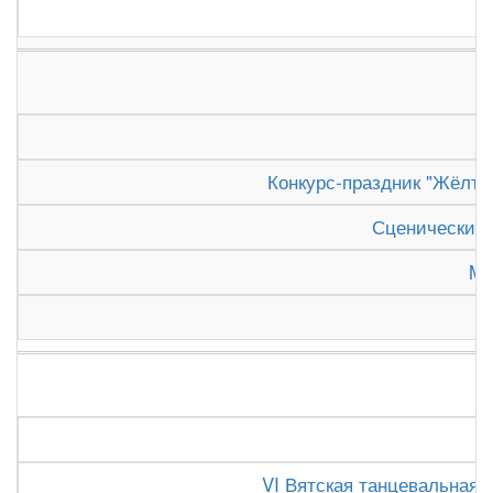
Конкурс-праздник "Жёлтый
Сценические 
Ma
VI Вятская танцевальная о