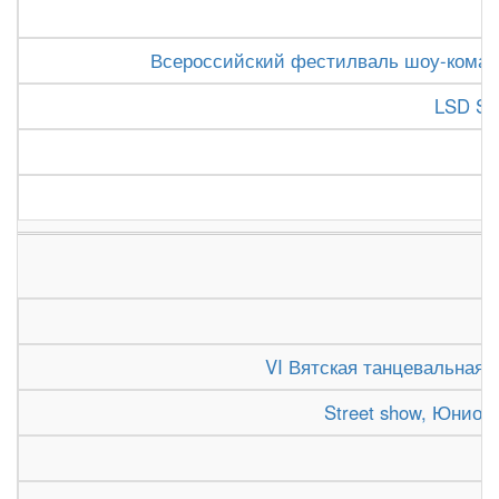
Всероссийский фестилваль шоу-команд 
LSD Sh
VI Вятская танцевальная о
Street show, Юнио