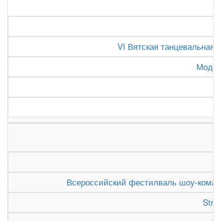
VI Вятская танцевальная о
Модер
Всероссийский фестилваль шоу-команд 
Stre