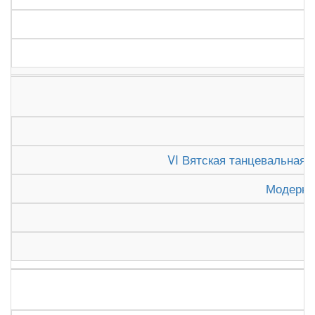
К
VI Вятская танцевальная о
Модерн,