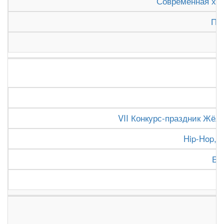
Современная хо
Пре
VII Конкурс-праздник Жёлт
Hip-Hop, 
Бе