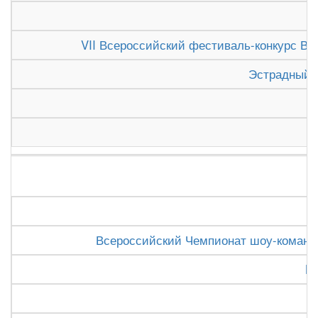
VII Всероссийский фестиваль-конкурс Вят
Эстрадный 
Всероссийский Чемпионат шоу-команд "L
Ki