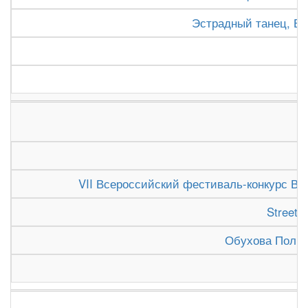
Эстрадный танец, Б
VII Всероссийский фестиваль-конкурс Вят
Street 
Обухова Полин