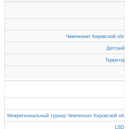
Чемпионат Кировской област
Детский 
Территор
Межрегиональный турнир Чемпионат Кировской облас
LSD S