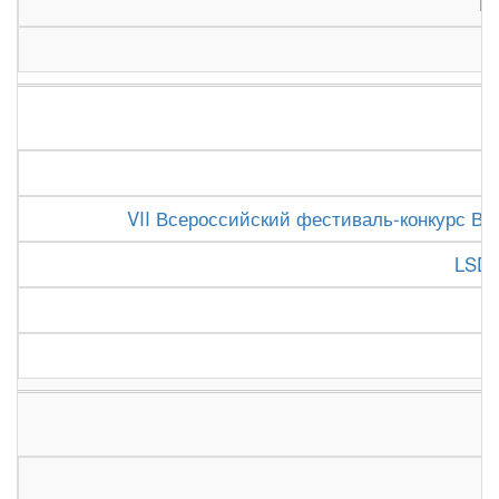
Н
VII Всероссийский фестиваль-конкурс Вят
LSD 