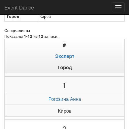
Название
Территория танцев Magic Move
Event Dance
Toggl
navig
Город
Киров
Специалисты
Показаны
1-12
из
12
записи.
#
Эксперт
Город
1
Рогозина Анна
Киров
2