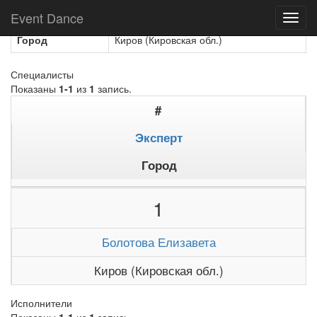
Название
Болотова Елизавета
Event Dance
Toggl
navig
Город
Киров (Кировская обл.)
Специалисты
Показаны
1-1
из
1
запись.
#
Эксперт
Город
1
Болотова Елизавета
Киров (Кировская обл.)
Исполнители