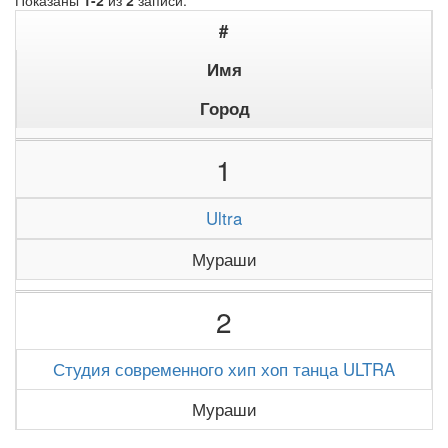
Показаны
1-2
из
2
записи.
#
Имя
Город
1
Ultra
Мураши
2
Студия современного хип хоп танца ULTRA
Мураши