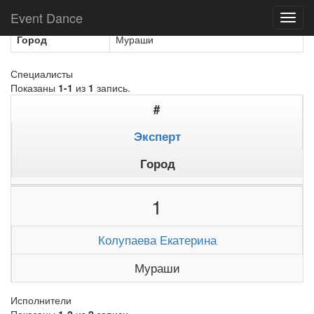
Название
Ultra МАУ ЦКД Феникс
Event Dance
Toggl
navig
Город
Мураши
Специалисты
Показаны
1-1
из
1
запись.
#
Эксперт
Город
1
Колупаева Екатерина
Мураши
Исполнители