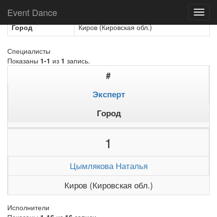
Название
Мастер
Event Dance
Toggl
navig
Город
Киров (Кировская обл.)
Специалисты
Показаны
1-1
из
1
запись.
#
Эксперт
Город
1
Цымлякова Наталья
Киров (Кировская обл.)
Исполнители