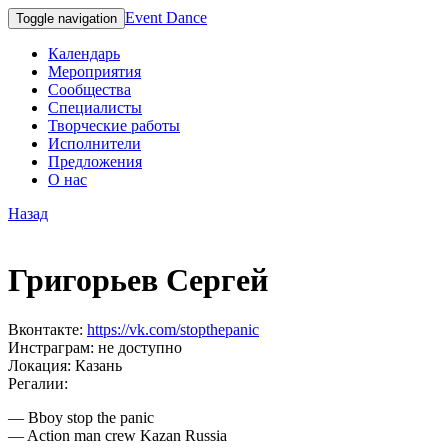
Event Dance
Toggle navigation
Календарь
Мероприятия
Сообщества
Специалисты
Творческие работы
Исполнители
Предложения
О нас
Назад
Григорьев Сергей
Вконтакте:
https://vk.com/stopthepanic
Инстраграм:
не доступно
Локация:
Казань
Регалии:
— Bboy stop the panic
— Action man crew Kazan Russia