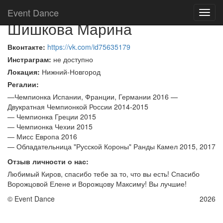
Назад
Event Dance
Toggl
Шишкова Марина
navig
Вконтакте:
https://vk.com/id75635179
Инстраграм:
не доступно
Локация:
Нижний-Новгород
Регалии:
—Чемпионка Испании, Франции, Германии 2016 —
Двукратная Чемпионкой России 2014-2015
— Чемпионка Греции 2015
— Чемпионка Чехии 2015
— Мисс Европа 2016
— Обладательница "Русской Короны" Ранды Камел 2015, 2017
Отзыв личности о нас:
Любимый Киров, спасибо тебе за то, что вы есть! Спасибо
Ворожцовой Елене и Ворожцову Максиму! Вы лучшие!
© Event Dance
Политика конфиденциальности
Оферта
2026