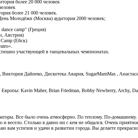
итория более 20 000 человек
человек
ория более 21 000 человек.
ень Молодёжи (Москва) аудитория 2000 человек;
 dance camp" (Греция)
н, Австрия)
 Camp (Ейск)
atro».
успешно участвующей в танцевальных чемпионатах.
, Виктория Дайнеко, Дискотека Авария, SugarMamMas , Анастаси
ы: Kavin Maher, Brian Friedman, Bobby Newberry, Archy, Danielle 
аторы. Все было очень атмосферно. По теплому. По-домашнему. В
о и весело. Столько я давно ни с кем не общался. Очень приятн
лаю вам успехов и удачи в развитии города. Вы делаете прекрасн