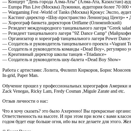
— Концерт "День города Алма-Аты" (Алма-Ата, Казахстан) ауд
— Europa Plus Live (Москва) Лужники, аудитория более 70 000 
— Wargaming Fest -World of Tanks (Москва) Крокус Экспо, аудит
— Кастинг-директор «Шоу-пространство Ленинград Центр» • Д
— Хореограф банкета директоров Oriflame (Олимпийский)
— Резидент международного танцевального лагеря "Greek salad
— Резидент танцевального лагеря "9Z Dance Camp" (Майрхофе
— Организатор и хореограф танцевального лагеря Power Dance
— Создатель и руководитель танцевального проекта «Vagrant Te
— Создатель и руководитель команды «Dead Boy», регулярно 
— Креативный директор школы танцев «Triadance»
— Создатель и руководитель шоу-балета «Dead Boy Show»
Работа с артистами: Лолита, Филипп Киркоров, Борис Моисеев
In-grid, Paper Man.
Обучение прошел у профессиональных хореографов Америки и Европ
Zack Venegas, Ricky Lam, Fredy Cosman ,Migule Zarate and etc.
Отзыв личности о нас:
Что я хочу сказать? это было Ахеренно! Вы прекрасные организ
Ответственность на высоте. И при этом при всем с вами классн
годом будет еще больше огня, ибо вы все делаете для этого. Же